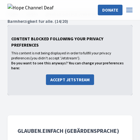
DONATE
Home
Shows
glauben.einfach (Gebärdensprache)
Barmherzigkeit für alle. (14/20)
CONTENT BLOCKED FOLLOWING YOUR PRIVACY
PREFERENCES
This content is not being displayed in order to fullfil your privacy
preferences (you didn't accept 'Jetstream').
Do you want to see this anyways? You can change your preferences
here:
ACCEPT JETSTREAM
GLAUBEN.EINFACH (GEBÄRDENSPRACHE)