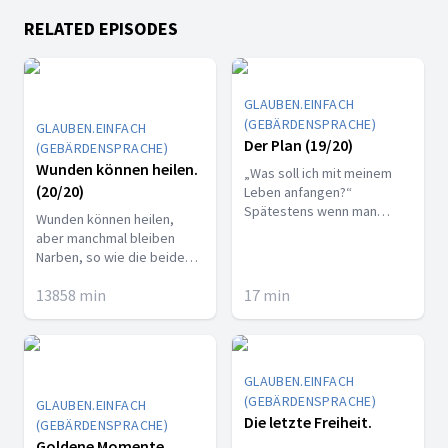
RELATED EPISODES
GLAUBEN.EINFACH
(GEBÄRDENSPRACHE)
GLAUBEN.EINFACH
Der Plan (19/20)
(GEBÄRDENSPRACHE)
Wunden können heilen.
„Was soll ich mit meinem
(20/20)
Leben anfangen?“
Spätestens wenn man
Wunden können heilen,
seinen Schulabschluss hat,
aber manchmal bleiben
dann wird man sich diese
Narben, so wie die beiden
Frage stellen. Ob man will
Krater am Ground Zero in
oder nicht, man steht vor
13858
min
17
min
New York City. Gedanken für
der Entscheidung, wie es
Menschen, die wissen, was
weitergehen soll. Studium?
innere Wunden sind.
Ausbildung? Ein
Auslandsjahr, vielleicht
GLAUBEN.EINFACH
Work & Travel in Australien?
Aber nicht nur Jugendliche
(GEBÄRDENSPRACHE)
GLAUBEN.EINFACH
stellen sich diese Frage. Sie
Die letzte Freiheit.
(GEBÄRDENSPRACHE)
begegnet uns immer
Goldene Momente.