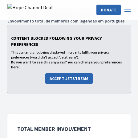
DONATE
Home
Shows
Total Member Involvement
Envolvimento total de membros com legendas em português
CONTENT BLOCKED FOLLOWING YOUR PRIVACY
PREFERENCES
This content is not being displayed in order to fullfil your privacy
preferences (you didn't accept 'Jetstream').
Do you want to see this anyways? You can change your preferences
here:
ACCEPT JETSTREAM
TOTAL MEMBER INVOLVEMENT