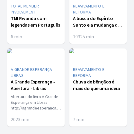
TOTAL MEMBER
REAVIVAMENTO E
INVOLVEMENT
REFORMA
TMI Rwanda com
A busca do Espírito
legendas em Português
Santo e a mudança de
hábitos
6
min
10325
min
A GRANDE ESPERANÇA -
REAVIVAMENTO E
LIBRAS
REFORMA
A Grande Esperança -
Chuva de bênçãos é
Abertura - Libras
mais do que uma ideia
Abertura do livro A Grande
Esperança em Libras
http://agrandeesperanca.com.br/
http://evangelismointegrado.com/
2023
min
7
min